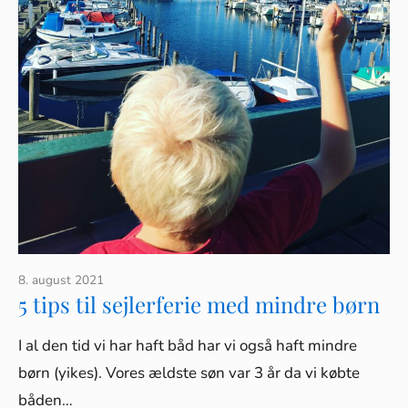
8. august 2021
5 tips til sejlerferie med mindre børn
I al den tid vi har haft båd har vi også haft mindre
børn (yikes). Vores ældste søn var 3 år da vi købte
båden…