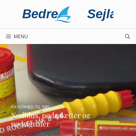
Hop
til
indhold
MENU
SIKKERHED TIL SØS
Nødblus, nødraketter og
nødsignaler