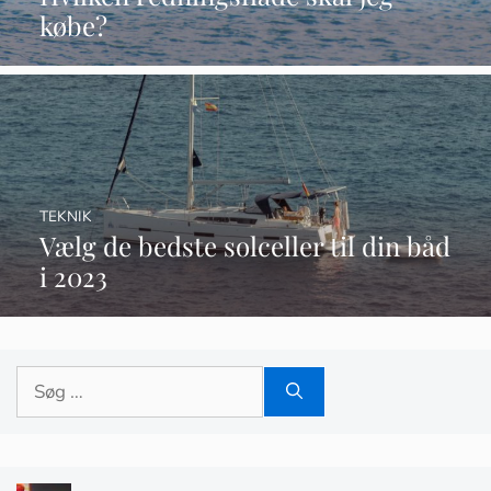
købe?
TEKNIK
Vælg de bedste solceller til din båd
i 2023
Søg
efter: