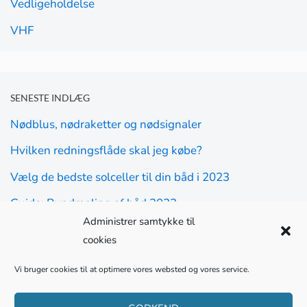
Vedligeholdelse
VHF
SENESTE INDLÆG
Nødblus, nødraketter og nødsignaler
Hvilken redningsflåde skal jeg købe?
Vælg de bedste solceller til din båd i 2023
Guide: Bundmaling af båd 2023
Administrer samtykke til
Guide: Den bedste redningsvest til børn i 2023
cookies
Vælg det bedste forbrugsbatteri til din båd i 2023
Vi bruger cookies til at optimere vores websted og vores service.
VHF radio regler