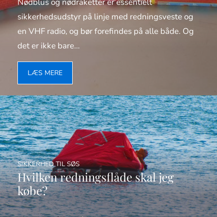
Nødblus og nødraketter er essentielt
sikkerhedsudstyr på linje med redningsveste og
en VHF radio, og bør forefindes på alle både. Og
det er ikke bare…
LÆS MERE
SIKKERHED TIL SØS
Hvilken redningsflåde skal jeg
købe?