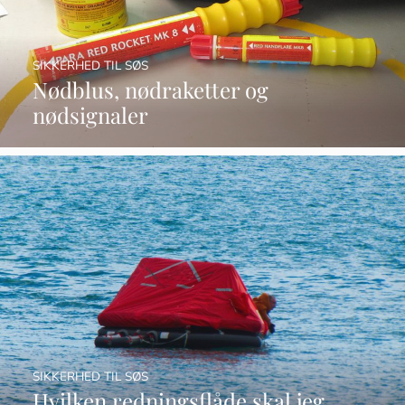
SIKKERHED TIL SØS
Nødblus, nødraketter og
nødsignaler
SIKKERHED TIL SØS
Hvilken redningsflåde skal jeg