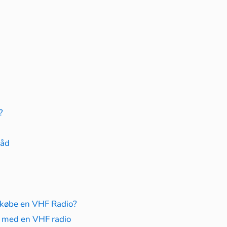
?
båd
t købe en VHF Radio?
n med en VHF radio