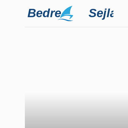
Hop
til
indhold