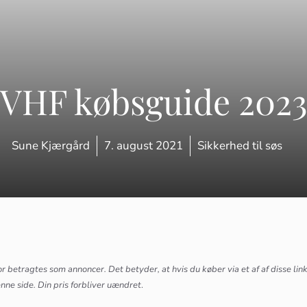
VHF købsguide 202
Sune Kjærgård
7. august 2021
Sikkerhed til søs
for betragtes som annoncer. Det betyder, at hvis du køber via et af af disse link
nne side. Din pris forbliver uændret
.