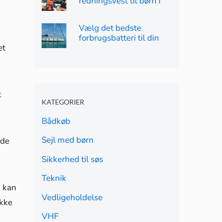
redningsvest til børn i
2023
Vælg det bedste
forbrugsbatteri til din
et
båd i 2023
t
KATEGORIER
Bådkøb
Sejl med børn
ede
Sikkerhed til søs
Teknik
, kan
Vedligeholdelse
ikke
VHF