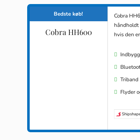
Bedste køb!
Cobra HH60
håndholdt 
Cobra HH600
hvis den e
Indbyg
Bluetoo
Triband
Flyder o
Shipshap