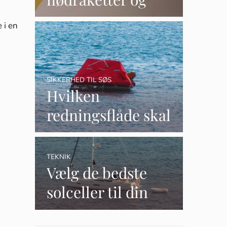
nødsignaler
 i en
SIKKERHED TIL SØS
Hvilken
redningsflåde skal
jeg købe?
TEKNIK
Vælg de bedste
solceller til din
båd i 2023