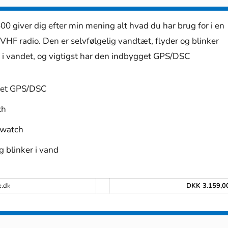
0 giver dig efter min mening alt hvad du har brug for i en
VHF radio. Den er selvfølgelig vandtæt, flyder og blinker
r i vandet, og vigtigst har den indbygget GPS/DSC
get GPS/DSC
th
 watch
g blinker i vand
e.dk
DKK 3.159,0