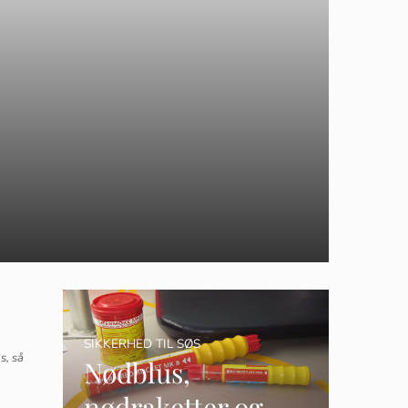
3
SIKKERHED TIL SØS
s, så
Nødblus,
nødraketter og