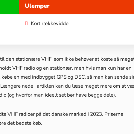
Ulemper
Kort rækkevidde
il den stationære VHF, som ikke behøver at koste så meget
dholdt VHF radio og en stationær, men hvis man kun har en
at købe en med indbygget GPS og DSC, så man kan sende si
e. Længere nede i artiklen kan du læse meget mere om at v
o (og hvorfor man ideelt set bør have begge dele).
dte VHF radioer på det danske marked i 2023. Priserne
øre det bedste køb.